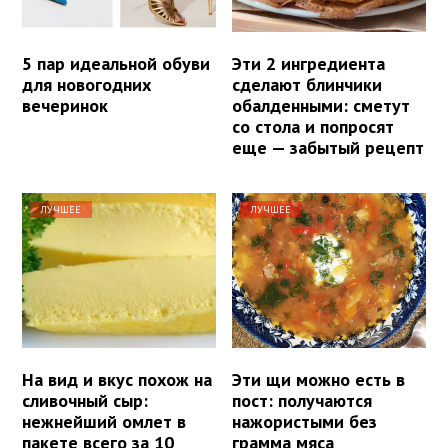
5 пар идеальной обуви
Эти 2 ингредиента
для новогодних
сделают блинчики
вечеринок
обалденными: сметут
со стола и попросят
еще — забытый рецепт
ЛУЧШЕЕ
ЛУЧШЕЕ
На вид и вкус похож на
Эти щи можно есть в
сливочный сыр:
пост: получаются
нежнейший омлет в
нажористыми без
пакете всего за 10
грамма мяса