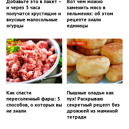
Добавьте это в пакет –
Вот чем можно
и через 3 часа
заменить мясо в
получатся хрустящие и
пельменях: об этом
вкусные малосольные
рецепте знали
огурцы
единицы
ЛУЧШЕЕ
ЛУЧШЕЕ
Как спасти
Пышные оладьи как
пересоленный фарш: 5
пух! Раскрываю
способов, о которых вы
секретный рецепт без
не знали
дрожжей из маминой
тетради