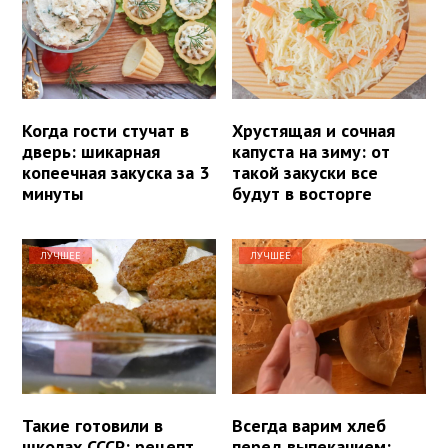
Когда гости стучат в
Хрустящая и сочная
дверь: шикарная
капуста на зиму: от
копеечная закуска за 3
такой закуски все
минуты
будут в восторге
ЛУЧШЕЕ
ЛУЧШЕЕ
Такие готовили в
Всегда варим хлеб
школах СССР: рецепт
перед выпеканием: